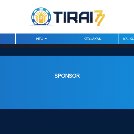
INFO
KEBIJAKAN
KALKU
SPONSOR