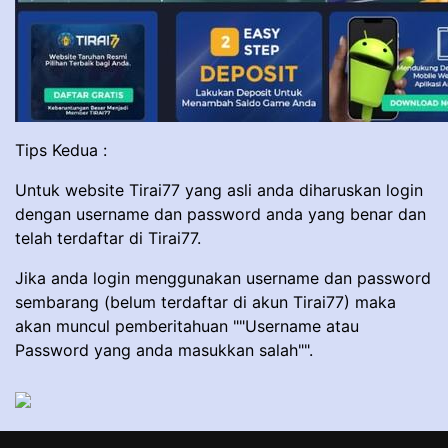
Tips Kedua :
Untuk website Tirai77 yang asli anda diharuskan login
dengan username dan password anda yang benar dan
telah terdaftar di Tirai77.
Jika anda login menggunakan username dan password
sembarang (belum terdaftar di akun Tirai77) maka
akan muncul pemberitahuan ""Username atau
Password yang anda masukkan salah"".