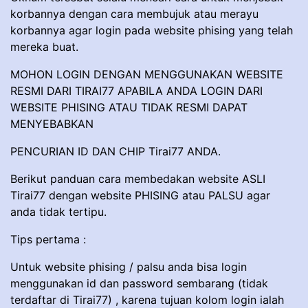
korbannya dengan cara membujuk atau merayu
korbannya agar login pada website phising yang telah
mereka buat.
MOHON LOGIN DENGAN MENGGUNAKAN WEBSITE
RESMI DARI TIRAI77 APABILA ANDA LOGIN DARI
WEBSITE PHISING ATAU TIDAK RESMI DAPAT
MENYEBABKAN
PENCURIAN ID DAN CHIP Tirai77 ANDA.
Berikut panduan cara membedakan website ASLI
Tirai77 dengan website PHISING atau PALSU agar
anda tidak tertipu.
Tips pertama :
Untuk website phising / palsu anda bisa login
menggunakan id dan password sembarang (tidak
terdaftar di Tirai77) , karena tujuan kolom login ialah