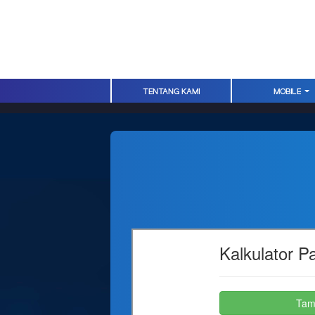
TENTANG KAMI
MOBILE