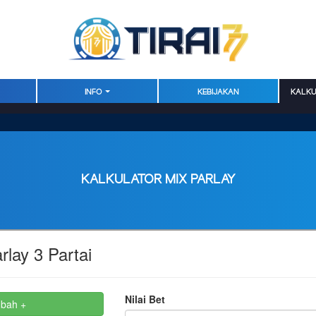
INFO
KEBIJAKAN
KALKU
KALKULATOR MIX PARLAY