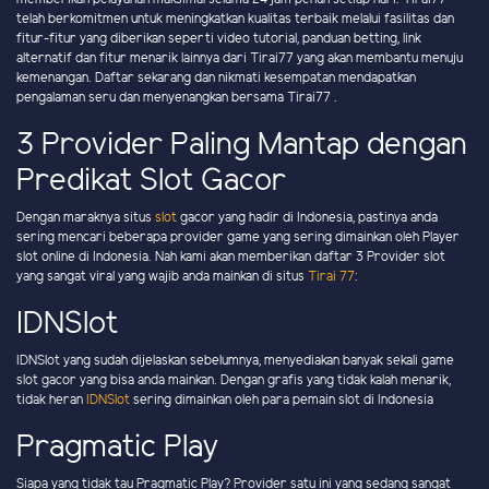
telah berkomitmen untuk meningkatkan kualitas terbaik melalui fasilitas dan
fitur-fitur yang diberikan seperti video tutorial, panduan betting, link
alternatif dan fitur menarik lainnya dari Tirai77 yang akan membantu menuju
kemenangan. Daftar sekarang dan nikmati kesempatan mendapatkan
pengalaman seru dan menyenangkan bersama Tirai77 .
3 Provider Paling Mantap dengan
Predikat Slot Gacor
Dengan maraknya situs
slot
gacor yang hadir di Indonesia, pastinya anda
sering mencari beberapa provider game yang sering dimainkan oleh Player
slot online di Indonesia. Nah kami akan memberikan daftar 3 Provider slot
yang sangat viral yang wajib anda mainkan di situs
Tirai 77
:
IDNSlot
IDNSlot yang sudah dijelaskan sebelumnya, menyediakan banyak sekali game
slot gacor yang bisa anda mainkan. Dengan grafis yang tidak kalah menarik,
tidak heran
IDNSlot
sering dimainkan oleh para pemain slot di Indonesia
Pragmatic Play
Siapa yang tidak tau Pragmatic Play? Provider satu ini yang sedang sangat